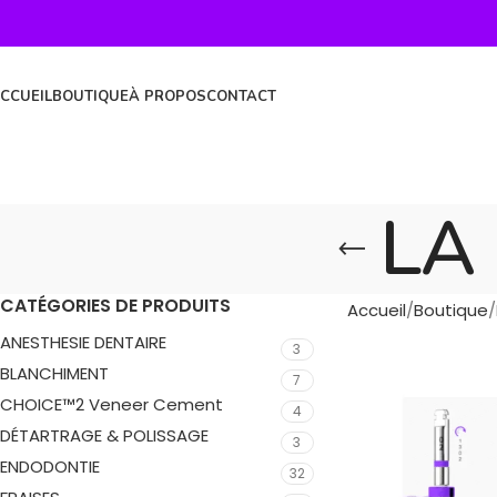
CCUEIL
BOUTIQUE
À PROPOS
CONTACT
LA
CATÉGORIES DE PRODUITS
Accueil
Boutique
ANESTHESIE DENTAIRE
3
BLANCHIMENT
7
CHOICE™2 Veneer Cement
4
DÉTARTRAGE & POLISSAGE
3
ENDODONTIE
32