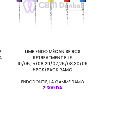
AJOUTER AU PANIER
W
LIME ENDO MÉCANISÉ RCS
4
RETREATMENT FILE
10/05;15/06;20/07;25/08;30/09
5PCS/PACK RAMO
ENDODONTIE
,
LA GAMME RAMO
2 300
DA