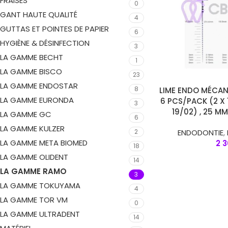
FRAISES
0
GANT HAUTE QUALITÉ
4
GUTTAS ET POINTES DE PAPIER
6
HYGIÈNE & DÉSINFECTION
3
LA GAMME BECHT
1
LA GAMME BISCO
23
LA GAMME ENDOSTAR
8
AJOUTER AU PANIER
LIME ENDO MÉCAN
LA GAMME EURONDA
6 PCS/PACK (2 X 13
3
19/02) , 25 
LA GAMME GC
6
LA GAMME KULZER
ENDODONTIE
,
2
LA GAMME META BIOMED
2 
18
LA GAMME OLIDENT
14
LA GAMME RAMO
3
LA GAMME TOKUYAMA
4
LA GAMME TOR VM
0
LA GAMME ULTRADENT
14