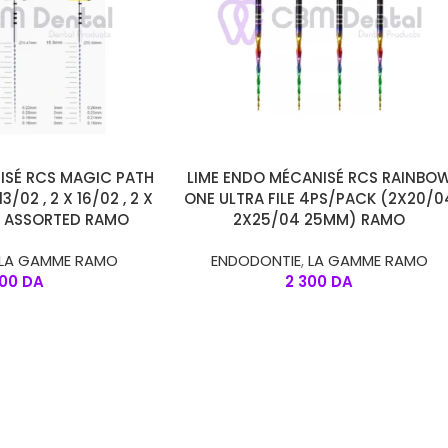
AJOUTER AU PANIER
ISÉ RCS MAGIC PATH
LIME ENDO MÉCANISÉ RCS RAINBO
/02 , 2 X 16/02 , 2 X
ONE ULTRA FILE 4PS/PACK (2X20/0
MM ASSORTED RAMO
2X25/04 25MM) RAMO
LA GAMME RAMO
ENDODONTIE
,
LA GAMME RAMO
300
DA
2 300
DA