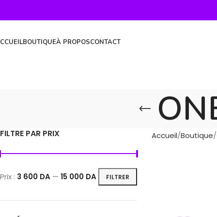
CCUEIL
BOUTIQUE
À PROPOS
CONTACT
ON
FILTRE PAR PRIX
Accueil
Boutique
Prix :
3 600 DA
—
15 000 DA
FILTRER