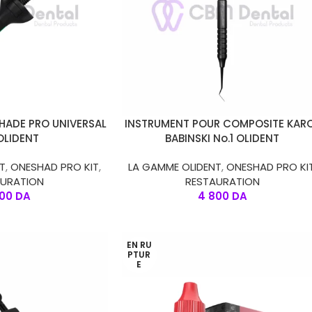
AJOUTER AU PANIER
HADE PRO UNIVERSAL
INSTRUMENT POUR COMPOSITE KAR
OLIDENT
BABINSKI No.1 OLIDENT
T
,
ONESHAD PRO KIT
,
LA GAMME OLIDENT
,
ONESHAD PRO KI
AURATION
RESTAURATION
500
DA
4 800
DA
EN RU
PTUR
E