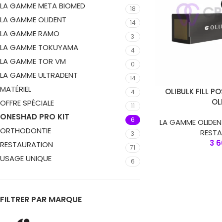
LA GAMME META BIOMED
18
LA GAMME OLIDENT
14
LA GAMME RAMO
3
LA GAMME TOKUYAMA
4
LA GAMME TOR VM
0
LA GAMME ULTRADENT
14
MATÉRIEL
CHOIX DES OPTION
OLIBULK FILL P
4
OL
OFFRE SPÉCIALE
11
ONESHAD PRO KIT
6
LA GAMME OLIDEN
ORTHODONTIE
REST
3
3 
RESTAURATION
71
USAGE UNIQUE
6
FILTRER PAR MARQUE