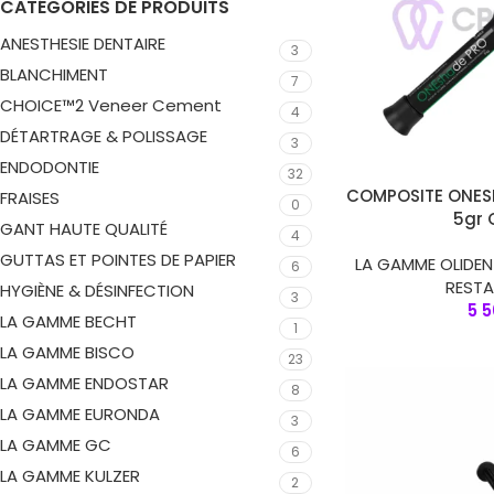
CATÉGORIES DE PRODUITS
ANESTHESIE DENTAIRE
3
BLANCHIMENT
7
CHOICE™2 Veneer Cement
4
DÉTARTRAGE & POLISSAGE
3
ENDODONTIE
32
AJOUTER AU PANIER
COMPOSITE ONES
FRAISES
0
5gr 
GANT HAUTE QUALITÉ
4
GUTTAS ET POINTES DE PAPIER
LA GAMME OLIDEN
6
REST
HYGIÈNE & DÉSINFECTION
3
5 
LA GAMME BECHT
1
LA GAMME BISCO
23
LA GAMME ENDOSTAR
8
LA GAMME EURONDA
3
LA GAMME GC
6
LA GAMME KULZER
2