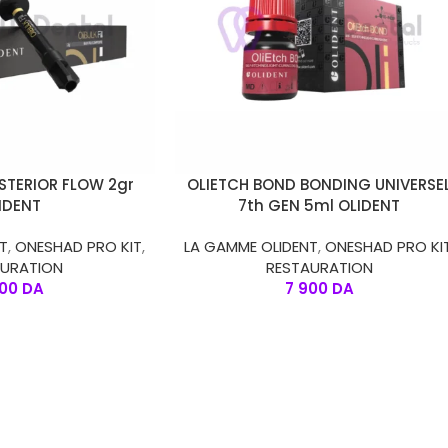
S
LIRE LA SUITE
OSTERIOR FLOW 2gr
OLIETCH BOND BONDING UNIVERSE
IDENT
7th GEN 5ml OLIDENT
T
,
ONESHAD PRO KIT
,
LA GAMME OLIDENT
,
ONESHAD PRO KI
AURATION
RESTAURATION
600
DA
7 900
DA