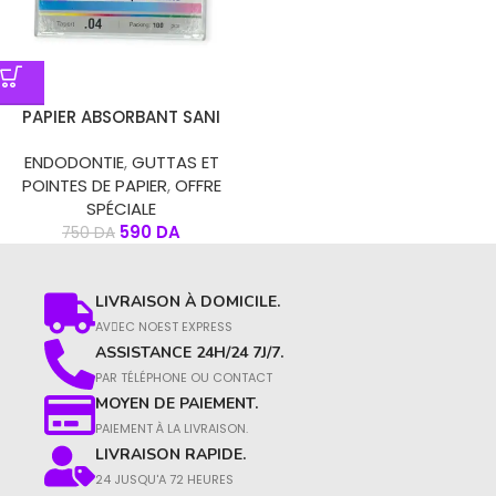
PAPIER ABSORBANT SANI
ENDODONTIE
,
GUTTAS ET
POINTES DE PAPIER
,
OFFRE
SPÉCIALE
590
DA
750
DA
LIVRAISON À DOMICILE.
AVِEC NOEST EXPRESS
ASSISTANCE 24H/24 7J/7.
PAR TÉLÉPHONE OU CONTACT​
MOYEN DE PAIEMENT.
PAIEMENT À LA LIVRAISON.​
LIVRAISON RAPIDE.
24 JUSQU'A 72 HEURES