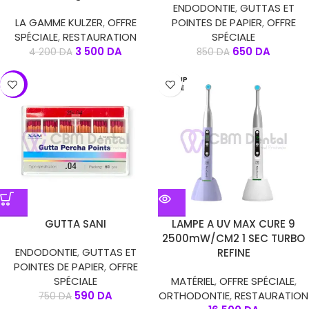
ENDODONTIE
,
GUTTAS ET
LA GAMME KULZER
,
OFFRE
POINTES DE PAPIER
,
OFFRE
SPÉCIALE
,
RESTAURATION
SPÉCIALE
3 500
DA
650
DA
4 200
DA
850
DA
EN RUP
-21%
TURE
GUTTA SANI
LAMPE A UV MAX CURE 9
2500mW/CM2 1 SEC TURBO
ENDODONTIE
,
GUTTAS ET
REFINE
POINTES DE PAPIER
,
OFFRE
SPÉCIALE
MATÉRIEL
,
OFFRE SPÉCIALE
,
590
DA
ORTHODONTIE
,
RESTAURATION
750
DA