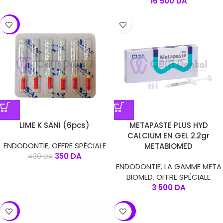
16 500
DA
-19%
LIME K SANI (6pcs)
METAPASTE PLUS HYD
CALCIUM EN GEL 2.2gr
ENDODONTIE
,
OFFRE SPÉCIALE
METABIOMED
350
DA
430
DA
ENDODONTIE
,
LA GAMME META
BIOMED
,
OFFRE SPÉCIALE
3 500
DA
-21%
-24%