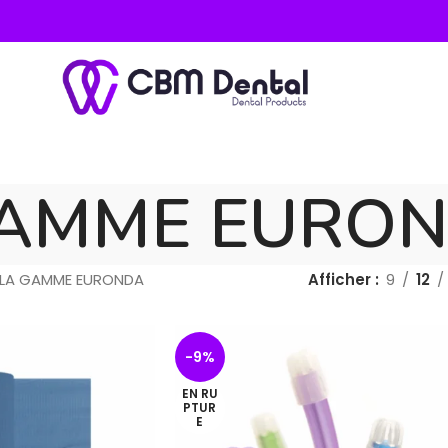
GAMME EURO
LA GAMME EURONDA
Afficher
9
12
-9%
EN RU
PTUR
E