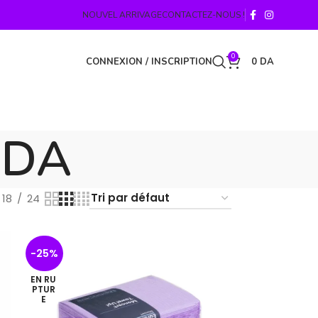
NOUVEL ARRIVAGE
CONTACTEZ-NOUS !
0
CONNEXION / INSCRIPTION
0
DA
NDA
18
24
-25%
EN RU
PTUR
E