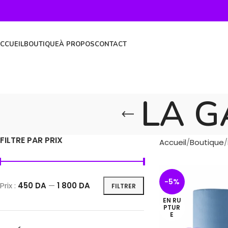
CCUEIL
BOUTIQUE
À PROPOS
CONTACT
LA 
FILTRE PAR PRIX
Accueil
Boutique
-5%
Prix :
450 DA
—
1 800 DA
FILTRER
EN RU
PTUR
E