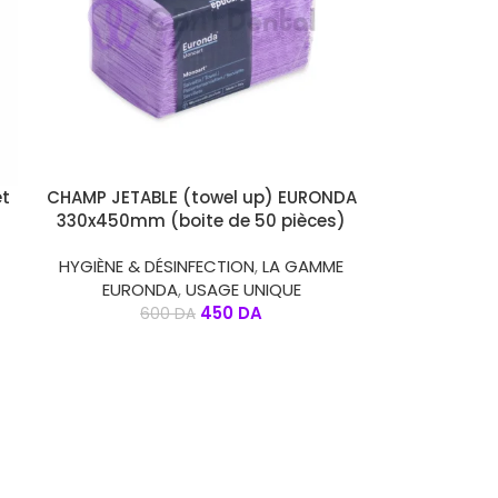
CHOIX DES OPTIONS
et
CHAMP JETABLE (towel up) EURONDA
330x450mm (boite de 50 pièces)
HYGIÈNE & DÉSINFECTION
,
LA GAMME
EURONDA
,
USAGE UNIQUE
450
DA
600
DA