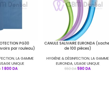
S
CHOIX DES OPTIONS
ROTECTION PG30
CANULE SALIVAIRE EURONDA (sach
voirs par rouleau)
de 100 pièces)
NFECTION
,
LA GAMME
HYGIÈNE & DÉSINFECTION
,
LA GAMME
USAGE UNIQUE
EURONDA
,
USAGE UNIQUE
1 800
DA
590
DA
A
650
DA