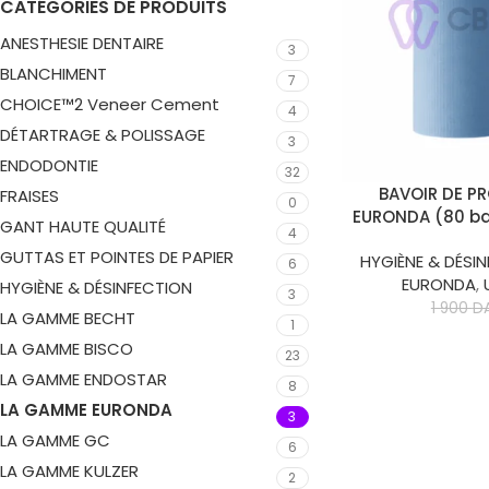
CATÉGORIES DE PRODUITS
ANESTHESIE DENTAIRE
3
BLANCHIMENT
7
CHOICE™2 Veneer Cement
4
DÉTARTRAGE & POLISSAGE
3
ENDODONTIE
32
CHOIX DES OPTION
BAVOIR DE P
FRAISES
0
EURONDA (80 ba
GANT HAUTE QUALITÉ
4
GUTTAS ET POINTES DE PAPIER
HYGIÈNE & DÉSI
6
EURONDA
,
HYGIÈNE & DÉSINFECTION
3
1 900
D
LA GAMME BECHT
1
LA GAMME BISCO
23
LA GAMME ENDOSTAR
8
LA GAMME EURONDA
3
LA GAMME GC
6
LA GAMME KULZER
2