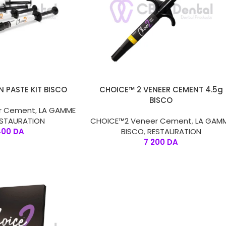
CHOIX DES OPTIONS
N PASTE KIT BISCO
CHOICE™ 2 VENEER CEMENT 4.5g
BISCO
r Cement
,
LA GAMME
ESTAURATION
CHOICE™2 Veneer Cement
,
LA GAM
400
DA
BISCO
,
RESTAURATION
7 200
DA