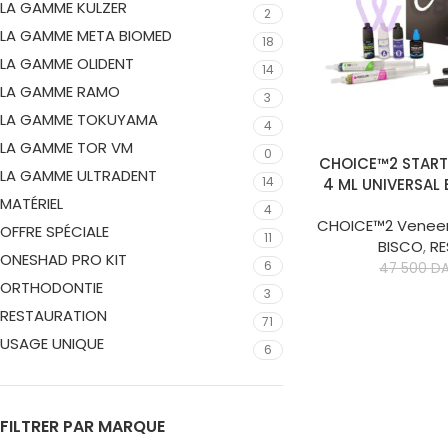
LA GAMME KULZER
2
LA GAMME META BIOMED
18
LA GAMME OLIDENT
14
LA GAMME RAMO
3
LA GAMME TOKUYAMA
4
LA GAMME TOR VM
0
AJOUTER AU PANIER
CHOICE™2 START
LA GAMME ULTRADENT
14
4 ML UNIVERSAL 
MATÉRIEL
4
CHOICE™2 Venee
OFFRE SPÉCIALE
11
BISCO
,
R
ONESHAD PRO KIT
6
47 500
D
ORTHODONTIE
3
RESTAURATION
71
USAGE UNIQUE
6
FILTRER PAR MARQUE