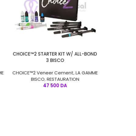
AJOUTER AU PANIER
CHOICE™2 STARTER KIT W/ ALL-BOND
3 BISCO
ME
CHOICE™2 Veneer Cement
,
LA GAMME
BISCO
,
RESTAURATION
47 500
DA