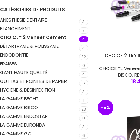
CATÉGORIES DE PRODUITS
ANESTHESIE DENTAIRE
3
BLANCHIMENT
7
CHOICE™2 Veneer Cement
4
DÉTARTRAGE & POLISSAGE
3
ENDODONTIE
AJOUTER AU PANIER
CHOICE 2 TRY I
32
FRAISES
0
CHOICE™2 Venee
GANT HAUTE QUALITÉ
BISCO
,
R
4
GUTTAS ET POINTES DE PAPIER
18 
6
HYGIÈNE & DÉSINFECTION
3
LA GAMME BECHT
1
LA GAMME BISCO
-5%
23
LA GAMME ENDOSTAR
8
LA GAMME EURONDA
3
LA GAMME GC
6