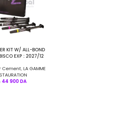
ER KIT W/ ALL-BOND
BISCO EXP : 2027/12
r Cement
,
LA GAMME
ESTAURATION
44 900
DA
A