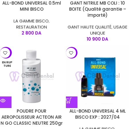
ALL-BOND UNIVERSAL 0.5ml
GANT NITRILE MB COLI : 10
MINI BISCO
BOITE (Qualité garantie –
importé)
LA GAMME BISCO
,
RESTAURATION
GANT HAUTE QUALITÉ
,
USAGE
2 800
DA
UNIQUE
10 900
DA
-14%
-4%
EN RUP
TURE
POUDRE POUR
ALL-BOND UNIVERSAL 4 ML
AEROPOLISSEUR ACTEON AIR
BISCO EXP : 2027/04
N GO CLASSIC NEUTRE 250gr
LA GAMME BISCO
,