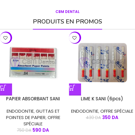
CBM DENTAL
PRODUITS EN PROMOS
-21%
-19%
PAPIER ABSORBANT SANI
LIME K SANI (6pcs)
ENDODONTIE
,
GUTTAS ET
ENDODONTIE
,
OFFRE SPÉCIALE
POINTES DE PAPIER
,
OFFRE
350
DA
430
DA
SPÉCIALE
590
DA
750
DA