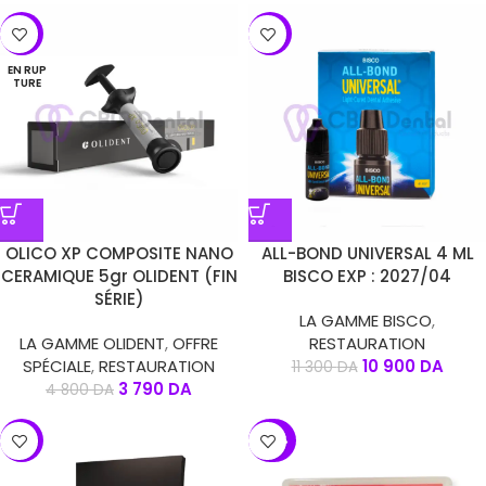
-21%
-4%
EN RUP
TURE
OLICO XP COMPOSITE NANO
ALL-BOND UNIVERSAL 4 ML
CERAMIQUE 5gr OLIDENT (FIN
BISCO EXP : 2027/04
SÉRIE)
LA GAMME BISCO
,
LA GAMME OLIDENT
,
OFFRE
RESTAURATION
SPÉCIALE
,
RESTAURATION
10 900
DA
11 300
DA
3 790
DA
4 800
DA
-5%
-24%