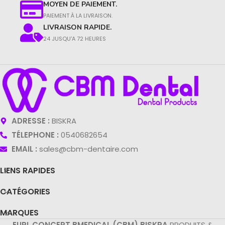
MOYEN DE PAIEMENT.
PAIEMENT À LA LIVRAISON.​
LIVRAISON RAPIDE.
24 JUSQU'A 72 HEURES
ADRESSE :
BISKRA
TÉLEPHONE :
0540682654
EMAIL :
sales@cbm-dentaire.com
LIENS RAPIDES
CATÉGORIES
MARQUES
EURL CONCEPT BMEDICAL (CBM) BISKRA
PRODUITS &