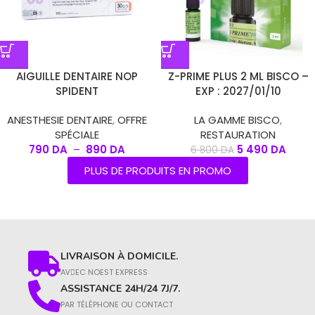
AIGUILLE DENTAIRE NOP
Z-PRIME PLUS 2 ML BISCO –
SPIDENT
EXP : 2027/01/10
ANESTHESIE DENTAIRE
,
OFFRE
LA GAMME BISCO
,
SPÉCIALE
RESTAURATION
790
DA
–
890
DA
5 490
DA
6 800
DA
PLUS DE PRODUITS EN PROMO
LIVRAISON À DOMICILE.
AVِEC NOEST EXPRESS
ASSISTANCE 24H/24 7J/7.
PAR TÉLÉPHONE OU CONTACT​