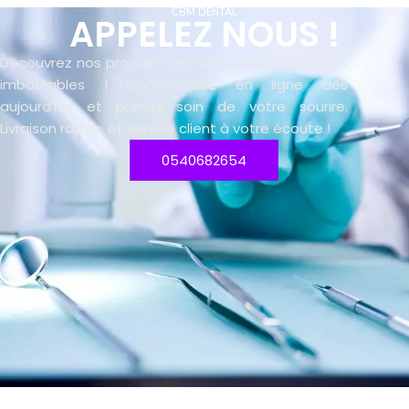
CBM DENTAL
APPELEZ NOUS !
Découvrez nos produits dentaires de qualité à prix
imbattables ! Commandez en ligne dès
aujourd’hui et prenez soin de votre sourire.
Livraison rapide et service client à votre écoute !
0540682654