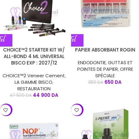
CHOICE™2 STARTER KIT W/
PAPIER ABSORBANT ROGIN
ALL-BOND 4 ML UNIVERSAL
ENDODONTIE
,
GUTTAS ET
BISCO EXP : 2027/12
POINTES DE PAPIER
,
OFFRE
CHOICE™2 Veneer Cement
,
SPÉCIALE
LA GAMME BISCO
,
650
DA
850
DA
RESTAURATION
44 900
DA
47 500
DA
-17%
-19%