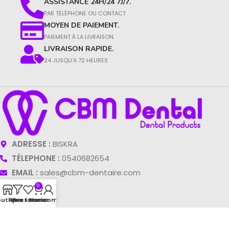
ASSISTANCE 24H/24 7J/7.
PAR TÉLÉPHONE OU CONTACT​
MOYEN DE PAIEMENT.
PAIEMENT À LA LIVRAISON.​
LIVRAISON RAPIDE.
24 JUSQU'A 72 HEURES
ADRESSE :
BISKRA
TÉLEPHONE :
0540682654
EMAIL :
sales@cbm-dentaire.com
0
LIENS RAPIDES
outique
Filtres
Mes favoris
Panier
Mon compte
CATÉGORIES