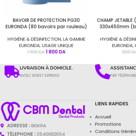
CHOIX DES OPTIONS
CHOIX DES OPTION
BAVOIR DE PROTECTION PG30
CHAMP JETABLE 
EURONDA (80 bavoirs par rouleau)
330x450mm (bo
HYGIÈNE & DÉSINFECTION
,
LA GAMME
HYGIÈNE & DÉSI
EURONDA
,
USAGE UNIQUE
EURONDA
,
1 800
DA
1 900
DA
600
D
LIVRAISON À DOMICILE.
ASSISTANCE
AVِEC NOEST EXPRESS
PAR TÉLÉPHON
LIENS RAPIDES
Accueil
Promotions
ADRESSE :
BISKRA
Conditions Génér
TÉLEPHONE :
0540682654