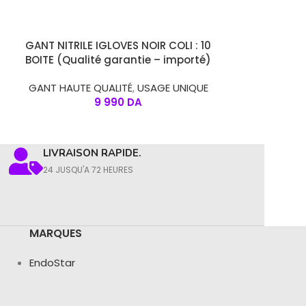
CHOIX DES OPTIONS
CHOIX DES OPT
GANT NITRILE IGLOVES NOIR COLI : 10
GANT NITRIL
BOITE (Qualité garantie – importé)
(Qualité g
GANT HAUTE QUALITÉ
,
USAGE UNIQUE
GANT HAUTE 
9 990
DA
LIVRAISON RAPIDE.
24 JUSQU'A 72 HEURES
MARQUES
EndoStar