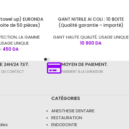
S
CHOIX DES OPTIONS
(towel up) EURONDA
GANT NITRILE AI COLI : 10 BOITE
ite de 50 pièces)
(Qualité garantie – importé)
NFECTION
,
LA GAMME
GANT HAUTE QUALITÉ
,
USAGE UNIQUE
USAGE UNIQUE
10 900
DA
450
DA
A
 24H/24 7J/7.
MOYEN DE PAIEMENT.
E OU CONTACT​
PAIEMENT À LA LIVRAISON.​
CATÉGORIES
ANESTHESIE DENTAIRE
RESTAURATION
ales
ENDODONTIE