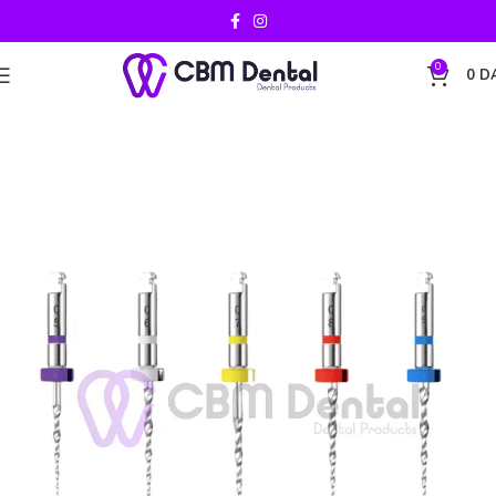
0
0
D