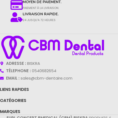
MOYEN DE PAIEMENT.
PAIEMENT À LA LIVRAISON.​
LIVRAISON RAPIDE.
24 JUSQU'A 72 HEURES
ADRESSE :
BISKRA
TÉLEPHONE :
0540682654
EMAIL :
sales@cbm-dentaire.com
LIENS RAPIDES
CATÉGORIES
MARQUES
EURL CONCEPT BMEDICAL (CBM) BISKRA
PRODUITS &