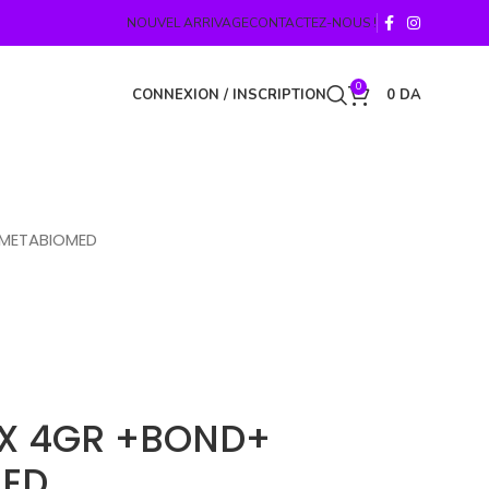
NOUVEL ARRIVAGE
CONTACTEZ-NOUS !
0
CONNEXION / INSCRIPTION
0
DA
 METABIOMED
S X 4GR +BOND+
MED