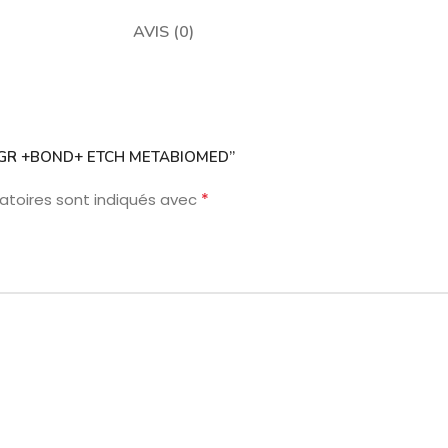
AVIS (0)
S X 4GR +BOND+ ETCH METABIOMED”
*
atoires sont indiqués avec