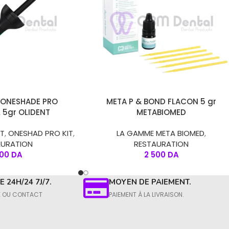
R
LIRE LA SUITE
 ONESHADE PRO
META P & BOND FLACON 5 gr
 5gr OLIDENT
METABIOMED
NT
,
ONESHAD PRO KIT
,
LA GAMME META BIOMED
,
AURATION
RESTAURATION
500
DA
2 500
DA
 24H/24 7J/7.
MOYEN DE PAIEMENT.
E OU CONTACT​
PAIEMENT À LA LIVRAISON.​