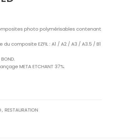
 composites photo polymérisables contenant
 du composite EZFIL : A1 / A2 / A3 / A3.5 / B1
& BOND.
ordançage META ETCHANT 37%.
D
,
RESTAURATION