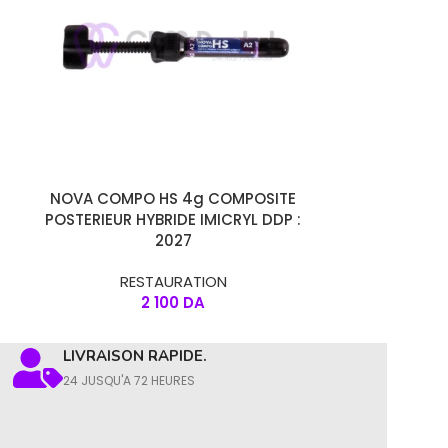
CHOIX DES OPTIONS
CHOIX DES OPT
NOVA COMPO HS 4g COMPOSITE
OLICO XP
POSTERIEUR HYBRIDE IMICRYL DDP :
CERAMIQUE 5g
2027
LA GAMME OL
RESTAURATION
RE
2 100
DA
4 80
LIVRAISON RAPIDE.
24 JUSQU'A 72 HEURES