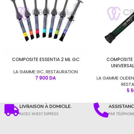
CHOIX DES OPTIONS
AJOUTER AU PANIE
COMPOSITE ESSENTIA 2 ML GC
COMPOSITE
UNIVERSAL
LA GAMME GC
,
RESTAURATION
7 900
DA
LA GAMME OLIDE
REST
5 
LIVRAISON À DOMICILE.
ASSISTANCE
AVِEC NOEST EXPRESS
PAR TÉLÉPHON