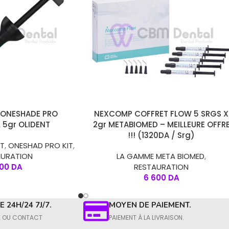
R
AJOUTER AU PANIER
 ONESHADE PRO
NEXCOMP COFFRET FLOW 5 SRGS X
 5gr OLIDENT
2gr METABIOMED – MEILLEURE OFFR
!!! (1320DA / Srg)
NT
,
ONESHAD PRO KIT
,
AURATION
LA GAMME META BIOMED
,
500
DA
RESTAURATION
6 600
DA
 24H/24 7J/7.
MOYEN DE PAIEMENT.
E OU CONTACT​
PAIEMENT À LA LIVRAISON.​