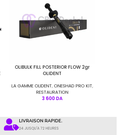
CHOIX DES OPTIONS
CHOIX DES OPT
OLIBULK FILL POSTERIOR FLOW 2gr
OLICO PR
E
OLIDENT
CERAMI
LA GAMME OLIDENT
,
ONESHAD PRO KIT
,
LA GAMME OL
RESTAURATION
3 600
DA
LIVRAISON RAPIDE.
24 JUSQU'A 72 HEURES