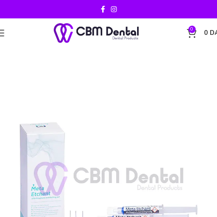
0
0
D