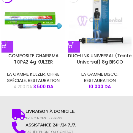
COMPOSITE CHARISMA
DUO-LINK UNIVERSAL (Teinte
TOPAZ 4g KULZER
Universal) 8g BISCO
LA GAMME KULZER
,
OFFRE
LA GAMME BISCO
,
SPÉCIALE
,
RESTAURATION
RESTAURATION
3 500
DA
10 000
DA
4 200
DA
LIVRAISON À DOMICILE.
AVِEC NOEST EXPRESS
ASSISTANCE 24H/24 7J/7.
PAR TÉLÉPHONE OU CONTACT​