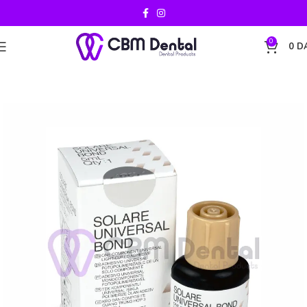
0
0
D