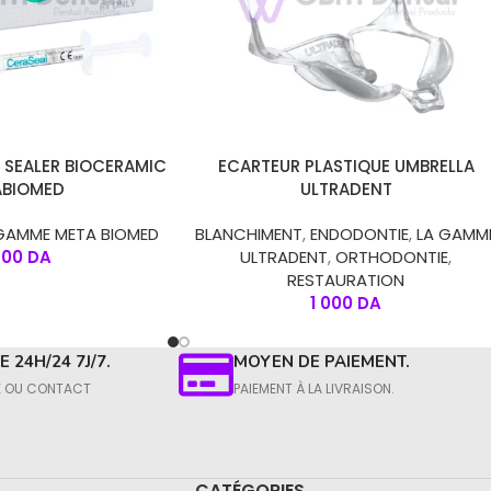
R
CHOIX DES OPTIONS
 SEALER BIOCERAMIC
ECARTEUR PLASTIQUE UMBRELLA
ABIOMED
ULTRADENT
GAMME META BIOMED
BLANCHIMENT
,
ENDODONTIE
,
LA GAMM
800
DA
ULTRADENT
,
ORTHODONTIE
,
RESTAURATION
1 000
DA
 24H/24 7J/7.
MOYEN DE PAIEMENT.
E OU CONTACT​
PAIEMENT À LA LIVRAISON.​
CATÉGORIES