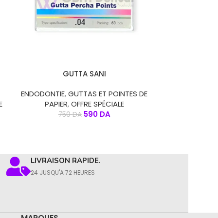
CHOIX DES OPTIONS
AJOUTER AU PAN
GUTTA SANI
LIME ENDO 
PATH 6 PCS/P
ENDODONTIE
,
GUTTAS ET POINTES DE
16/02 , 2 X 1
E
PAPIER
,
OFFRE SPÉCIALE
590
DA
750
DA
ENDODONT
LIVRAISON RAPIDE.
24 JUSQU'A 72 HEURES
MARQUES