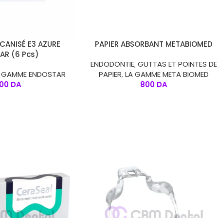
S
CHOIX DES OPTIONS
CANISÉ E3 AZURE
PAPIER ABSORBANT METABIOMED
AR (6 Pcs)
ENDODONTIE
,
GUTTAS ET POINTES DE
A GAMME ENDOSTAR
PAPIER
,
LA GAMME META BIOMED
500
DA
800
DA