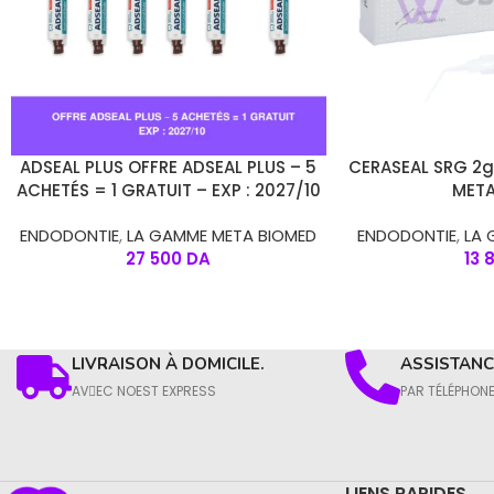
AJOUTER AU PANIER
AJOUTER AU PANIE
ADSEAL PLUS OFFRE ADSEAL PLUS – 5
CERASEAL SRG 2g
ACHETÉS = 1 GRATUIT – EXP : 2027/10
MET
ENDODONTIE
,
LA GAMME META BIOMED
ENDODONTIE
,
LA 
27 500
DA
13 
LIVRAISON À DOMICILE.
ASSISTANCE
AVِEC NOEST EXPRESS
PAR TÉLÉPHON
LIENS RAPIDES